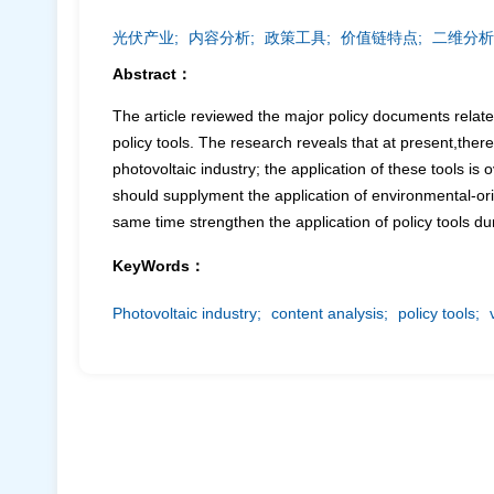
光伏产业;
内容分析;
政策工具;
价值链特点;
二维分析
Abstract：
The article reviewed the major policy documents relate
policy tools. The research reveals that at present,ther
photovoltaic industry; the application of these tools i
should supplyment the application of environmental-ori
same time strengthen the application of policy tools d
KeyWords：
Photovoltaic industry;
content analysis;
policy tools;