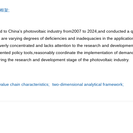
框架;
d to China's photovoltaic industry from2007 to 2024,and conducted a qua
e are varying degrees of deficiencies and inadequacies in the applicatio
s overly concentrated and lacks attention to the research and developmen
ented policy tools,reasonably coordinate the implementation of demand
uring the research and development stage of the photovoltaic industry.
value chain characteristics;
two-dimensional analytical framework;